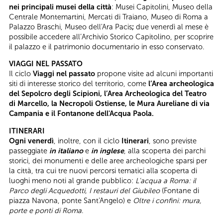
nei principali musei della città
: Musei Capitolini, Museo della
Centrale Montemartini, Mercati di Traiano, Museo di Roma a
Palazzo Braschi, Museo dell'Ara Pacis
;
due venerdì al mese è
possibile accedere all’Archivio Storico Capitolino, per scoprire
il palazzo e il patrimonio documentario in esso conservato.
VIAGGI NEL PASSATO
Il ciclo
Viaggi nel passato
propone visite ad alcuni importanti
siti di interesse storico del territorio, come
l’Area archeologica
del Sepolcro degli Scipioni, l’Area Archeologica del Teatro
di Marcello, la Necropoli Ostiense, le Mura Aureliane di via
Campania e il Fontanone dell'Acqua Paola.
ITINERARI
Ogni venerdì
, inoltre, con il ciclo
Itinerari
, sono previste
passeggiate
in italiano
e
in inglese
, alla scoperta dei parchi
storici, dei monumenti e delle aree archeologiche sparsi per
la città, tra cui tre nuovi percorsi tematici alla scoperta di
luoghi meno noti al grande pubblico:
L'acqua a Roma: il
Parco degli Acquedotti, I restauri del Giubileo
(Fontane di
piazza Navona, ponte Sant'Angelo) e
Oltre i confini: mura,
porte e ponti di Roma
.