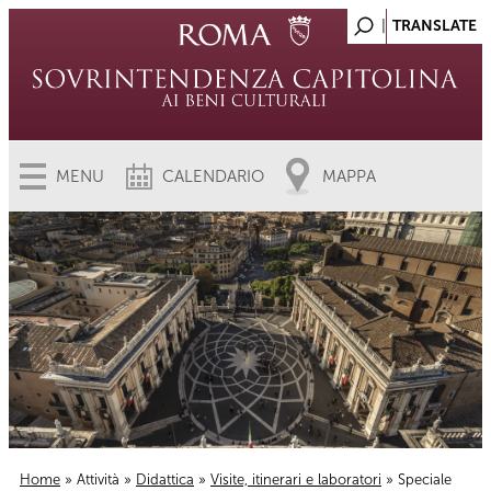
MENU
CALENDARIO
MAPPA
Home
»
Attività
»
Didattica
»
Visite, itinerari e laboratori
» Speciale