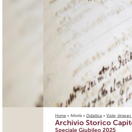
Home
»
Attività
»
Didattica
»
Visite, itinerar
Archivio Storico Capit
Tu sei qui
Speciale Giubileo 2025