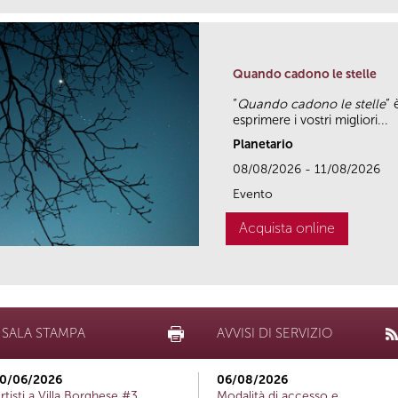
Quando cadono le stelle
“
Quando cadono le stelle
” 
esprimere i vostri migliori...
Planetario
08/08/2026 - 11/08/2026
Evento
Acquista online
SALA STAMPA
AVVISI DI SERVIZIO
0/06/2026
06/08/2026
rtisti a Villa Borghese #3
Modalità di accesso e