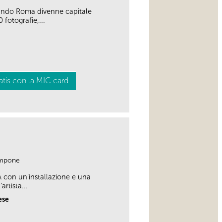
ando Roma divenne capitale
fotografie,...
atis con la MIC card
link
ampone
A con un’installazione e una
rtista...
ese