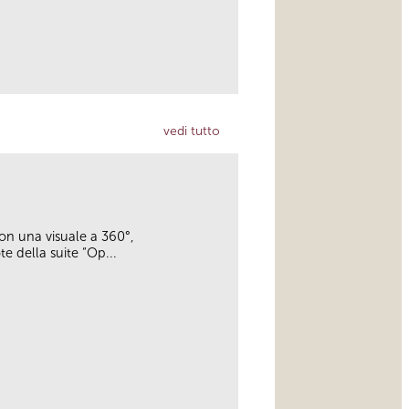
link
vedi tutto
con una visuale a 360°,
e della suite “Op...
link