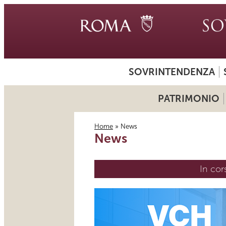
SOVRINTENDENZA
PATRIMONIO
Home
» News
News
Tu sei qui
In cor