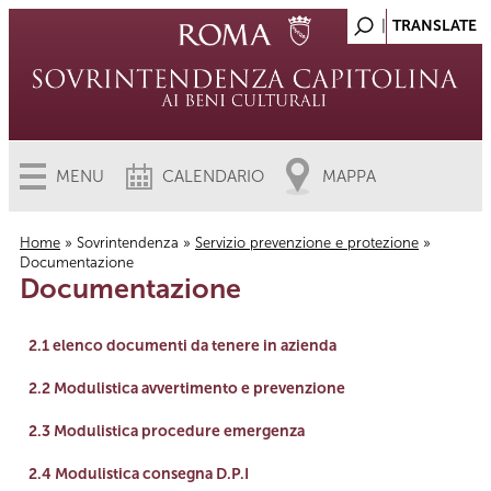
MENU
CALENDARIO
MAPPA
Home
»
Sovrintendenza
»
Servizio prevenzione e protezione
»
Documentazione
Tu sei qui
Documentazione
link
2.1 elenco documenti da tenere in azienda
link
2.2 Modulistica avvertimento e prevenzione
link
2.3 Modulistica procedure emergenza
link
2.4 Modulistica consegna D.P.I