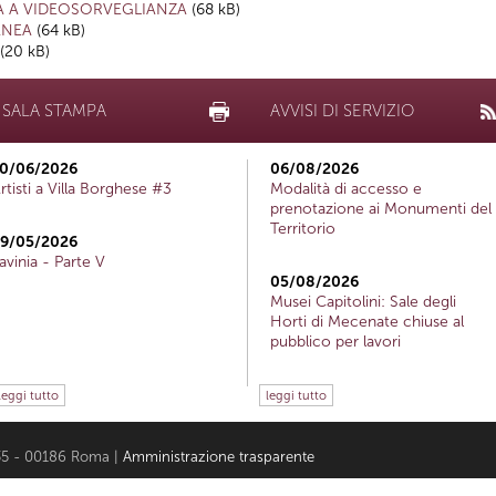
 A VIDEOSORVEGLIANZA
(68 kB)
ANEA
(64 kB)
(20 kB)
SALA STAMPA
AVVISI DI SERVIZIO
0/06/2026
06/08/2026
rtisti a Villa Borghese #3
Modalità di accesso e
prenotazione ai Monumenti del
Territorio
9/05/2026
avinia - Parte V
05/08/2026
Musei Capitolini: Sale degli
Horti di Mecenate chiuse al
pubblico per lavori
leggi tutto
leggi tutto
i 35 - 00186 Roma |
Amministrazione trasparente