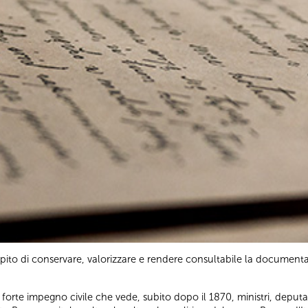
pito di conservare, valorizzare e rendere consultabile la document
 forte impegno civile che vede, subito dopo il 1870, ministri, deputati