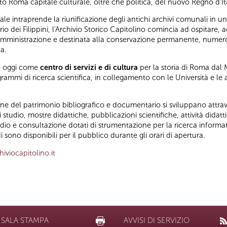
to Roma capitale culturale, oltre che politica, del nuovo Regno d'Ita
nale intraprende la riunificazione degli antichi archivi comunali in 
io dei Filippini, l'Archivio Storico Capitolino comincia ad ospitare, a
mministrazione e destinata alla conservazione permanente, numerosi
a.
ne oggi come
centro di servizi e di cultura
per la storia di Roma dal
mi di ricerca scientifica, in collegamento con le Università e le altr
ione del patrimonio bibliografico e documentario si sviluppano attrav
studio, mostre didattiche, pubblicazioni scientifiche, attività didatti
 studio e consultazione dotati di strumentazione per la ricerca inform
 sono disponibili per il pubblico durante gli orari di apertura.
viocapitolino.it
SALA STAMPA
AVVISI DI SERVIZIO