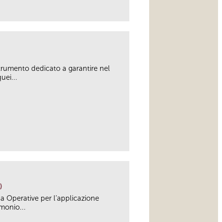
link
strumento dedicato a garantire nel
uei...
link
)
a Operative per l’applicazione
monio...