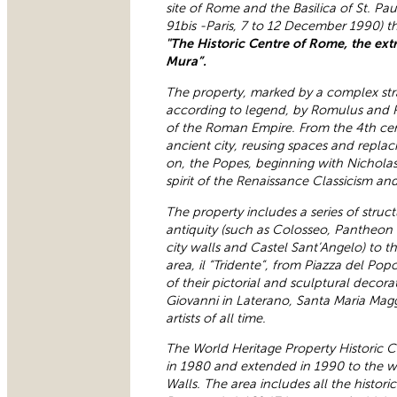
site of Rome and the Basilica of St. P
91bis -Paris, 7 to 12 December 1990) t
"The Historic Centre of Rome, the extra
Mura”.
The property, marked by a complex stra
according to legend, by Romulus and R
of the Roman Empire. From the 4th cen
ancient city, reusing spaces and replaci
on, the Popes, beginning with Nicholas 
spirit of the Renaissance Classicism and
The property includes a series of stru
antiquity (such as Colosseo, Pantheon a
city walls and Castel Sant’Angelo) to 
area, il “Tridente”, from Piazza del Pop
of their pictorial and sculptural decor
Giovanni in Laterano, Santa Maria Magg
artists of all time.
The World Heritage Property Historic C
in 1980 and extended in 1990 to the wall
Walls. The area includes all the histori