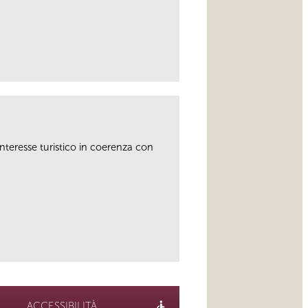
link
interesse turistico in coerenza con
link
ACCESSIBILITÀ