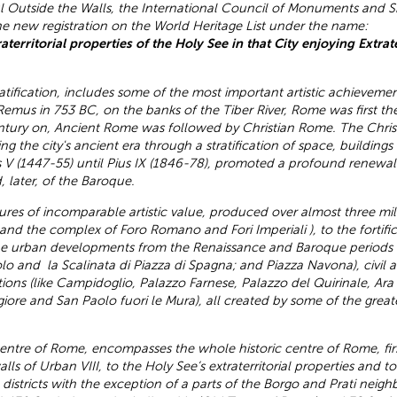
aul Outside the Walls, the International Council of Monuments and S
he new registration on the World Heritage List under the name:
territorial properties of the Holy See in that City enjoying Extrate
tification, includes some of the most important artistic achievemen
emus in 753 BC, on the banks of the Tiber River, Rome was first t
tury on, Ancient Rome was followed by Christian Rome. The Christi
ng the city's ancient era through a stratification of space, building
V (1447-55) until Pius IX (1846-78), promoted a profound renewal of
, later, of the Baroque.
ctures of incomparable artistic value, produced over almost three m
nd the complex of Foro Romano and Fori Imperiali ), to the fortificat
the urban developments from the Renaissance and Baroque periods u
olo and la Scalinata di Piazza di Spagna; and Piazza Navona), civil a
ations (like Campidoglio, Palazzo Farnese, Palazzo del Quirinale,
Ara
iore and San Paolo fuori le Mura), all created by some of the gre
entre of Rome, encompasses the whole historic centre of Rome, firs
s of Urban VIII, to the Holy See’s extraterritorial properties and to
c districts with the exception of a parts of the Borgo and Prati neig