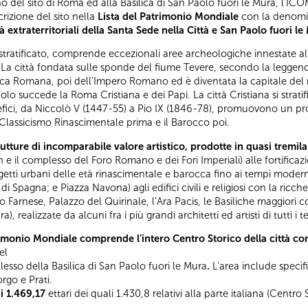
no del sito di Roma ed alla Basilica di San Paolo fuori le Mura, l’IC
rizione del sito nella
Lista del Patrimonio Mondiale
con la denom
à extraterritoriali della Santa Sede nella Città e San Paolo fuori le
stratificato, comprende eccezionali aree archeologiche innestate al
 La città fondata sulle sponde del fiume Tevere, secondo la legge
ica Romana, poi dell’Impero Romano ed è diventata la capitale del 
colo succede la Roma Cristiana e dei Papi. La città Cristiana si strat
ontefici, da Niccolò V (1447-55) a Pio IX (1846-78), promuovono un 
l Classicismo Rinascimentale prima e il Barocco poi.
tture di incomparabile valore artistico, prodotte in quasi tremila 
 e il complesso del Foro Romano e dei Fori Imperiali) alle fortificaz
ogetti urbani delle età rinascimentale e barocca fino ai tempi moderni
i Spagna; e Piazza Navona) agli edifici civili e religiosi con la ricch
 Farnese, Palazzo del Quirinale, l’Ara Pacis, le Basiliche maggiori
 realizzate da alcuni fra i più grandi architetti ed artisti di tutti i t
Patrimonio Mondiale comprende l’intero Centro Storico della città co
el
esso della Basilica di San Paolo fuori le Mura
.
L’area include specifi
rgo e Prati.
di 1.469,17
ettari dei quali 1.430,8 relativi alla parte italiana (Cent