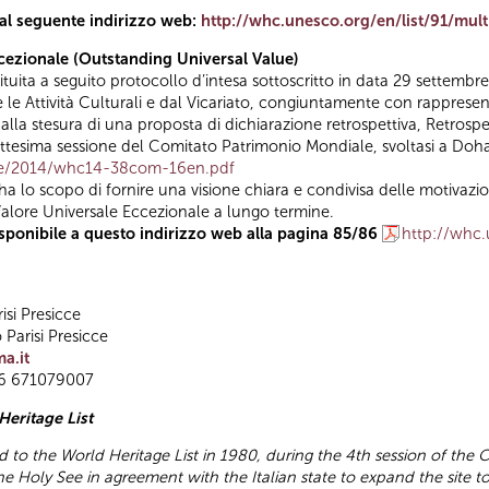
 al seguente indirizzo web:
http://whc.unesco.org/en/list/91/mu
ccezionale (Outstanding Universal Value)
ituita a seguito protocollo d’intesa sottoscritto in data 29 settem
e le Attività Culturali e dal Vicariato, congiuntamente con rapprese
alla stesura di una proposta di dichiarazione retrospettiva, Retros
ottesima sessione del Comitato Patrimonio Mondiale, svoltasi a Doha
ive/2014/whc14-38com-16en.pdf
ha lo scopo di fornire una visione chiara e condivisa delle motivazioni
Valore Universale Eccezionale a lungo termine.
sponibile a questo indirizzo web alla pagina 85/86
http://whc
isi Presicce
Parisi Presicce
a.it
06 671079007
Heritage List
o the World Heritage List in 1980, during the 4th session of the Co
 Holy See in agreement with the Italian state to expand the site to t