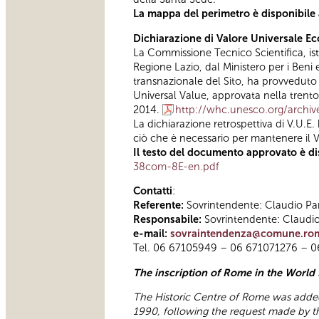
La mappa del perimetro è disponibile
Dichiarazione di Valore Universale E
La Commissione Tecnico Scientifica, ist
Regione Lazio, dal Ministero per i Beni 
transnazionale del Sito, ha provveduto 
Universal Value, approvata nella trent
2014.
http://whc.unesco.org/arch
La dichiarazione retrospettiva di V.U.E. 
ciò che è necessario per mantenere il 
Il testo del documento approvato è di
38com-8E-en.pdf
Contatti
:
Referente:
Sovrintendente: Claudio Par
Responsabile:
Sovrintendente: Claudio 
e-mail:
sovraintendenza@comune.rom
Tel. 06 67105949 – 06 671071276 – 
The inscription of Rome in the World 
The Historic Centre of Rome was added t
1990, following the request made by the