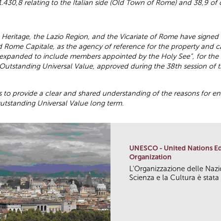
 1.430,8 relating to the Italian side (Old Town of Rome) and 38,9 o
l Heritage, the Lazio Region, and the Vicariate of Rome have signe
d Rome Capitale, as the agency of reference for the property and ca
 expanded to include members appointed by the Holy See”, for the d
 Outstanding Universal Value, approved during the 38th session of 
s to provide a clear and shared understanding of the reasons for en
utstanding Universal Value long term.
UNESCO - United Nations Edu
Organization
L'Organizzazione delle Nazi
Scienza e la Cultura è stata