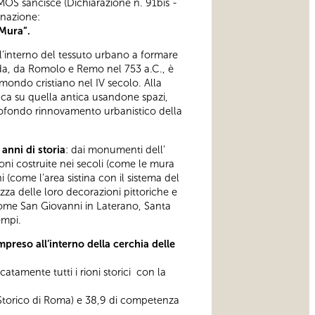
OMOS sancisce (Dichiarazione n. 91bis -
inazione:
 Mura”.
l’interno del tessuto urbano a formare
nda, da Romolo e Remo nel 753 a.C., è
mondo cristiano nel IV secolo. Alla
ifica su quella antica usandone spazi,
profondo rinnovamento urbanistico della
anni di storia
: dai monumenti dell’
ioni costruite nei secoli (come le mura
 (come l’area sistina con il sistema del
ezza delle loro decorazioni pittoriche e
 come San Giovanni in Laterano, Santa
empi.
mpreso all’interno della cerchia delle
catamente tutti i rioni storici con la
ro Storico di Roma) e 38,9 di competenza