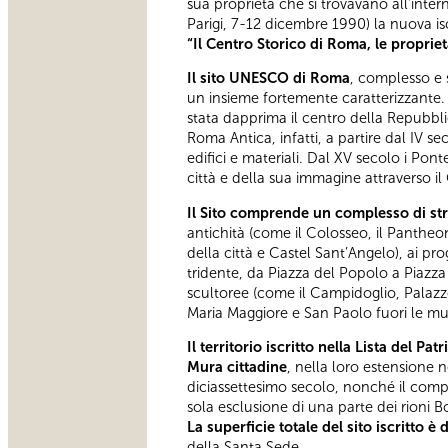
sua proprietà che si trovavano all’inter
Parigi, 7-12 dicembre 1990) la nuova isc
“Il Centro Storico di Roma, le propriet
Il sito UNESCO di Roma
, complesso e 
un insieme fortemente caratterizzante.
stata dapprima il centro della Repubbl
Roma Antica, infatti, a partire dal IV se
edifici e materiali. Dal XV secolo i P
città e della sua immagine attraverso i
Il Sito comprende un complesso di stru
antichità (come il Colosseo, il Pantheon
della città e Castel Sant’Angelo), ai pr
tridente, da Piazza del Popolo a Piazza d
scultoree (come il Campidoglio, Palazzo
Maria Maggiore e San Paolo fuori le mura),
Il territorio iscritto nella Lista del 
Mura cittadine
, nella loro estensione n
diciassettesimo secolo, nonché il compl
sola esclusione di una parte dei rioni Bo
La superficie totale del sito iscritto è 
della Santa Sede.