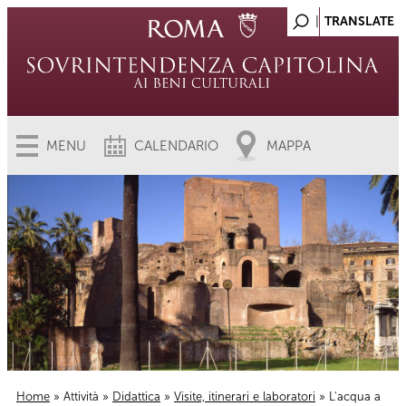
MENU
CALENDARIO
MAPPA
Home
»
Attività
»
Didattica
»
Visite, itinerari e laboratori
» L'acqua a