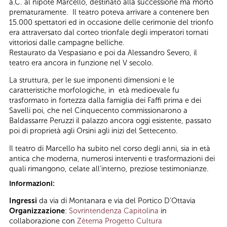
a.C. al nipote Marcello, destinato alla successione ma morto
prematuramente. Il teatro poteva arrivare a contenere ben
15.000 spettatori ed in occasione delle cerimonie del trionfo
era attraversato dal corteo trionfale degli imperatori tornati
vittoriosi dalle campagne belliche.
Restaurato da Vespasiano e poi da Alessandro Severo, il
teatro era ancora in funzione nel V secolo.
La struttura, per le sue imponenti dimensioni e le
caratteristiche morfologiche, in età medioevale fu
trasformato in fortezza dalla famiglia dei Faffi prima e dei
Savelli poi, che nel Cinquecento commissionarono a
Baldassarre Peruzzi il palazzo ancora oggi esistente, passato
poi di proprietà agli Orsini agli inizi del Settecento.
Il teatro di Marcello ha subito nel corso degli anni, sia in età
antica che moderna, numerosi interventi e trasformazioni dei
quali rimangono, celate all’interno, preziose testimonianze.
Informazioni:
Ingressi
da via di Montanara e via del Portico D’Ottavia
Organizzazione
:
Sovrintendenza Capitolina
in
collaborazione con
Zètema Progetto Cultura