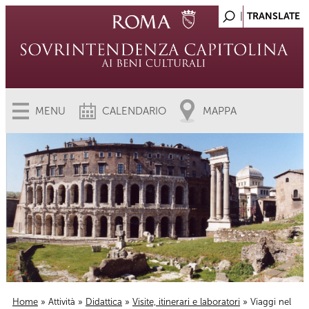
MENU
CALENDARIO
MAPPA
Home
»
Attività
»
Didattica
»
Visite, itinerari e laboratori
» Viaggi nel