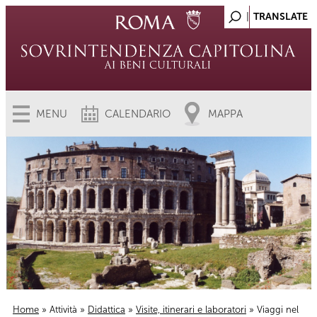
MENU
CALENDARIO
MAPPA
Home
»
Attività
»
Didattica
»
Visite, itinerari e laboratori
» Viaggi nel