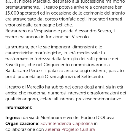
a.C. al nipote Marcello, destinato alla successione ma morto
prematuramente. Il teatro poteva arrivare a contenere ben
15.000 spettatori ed in occasione delle cerimonie del trionfo
era attraversato dal corteo trionfale degli imperatori tornati
vittoriosi dalle campagne belliche.
Restaurato da Vespasiano e poi da Alessandro Severo, il
teatro era ancora in funzione nel V secolo.
La struttura, per le sue imponenti dimensioni e le
caratteristiche morfologiche, in età medioevale fu
trasformato in fortezza dalla famiglia dei Faffi prima e dei
Savelli poi, che nel Cinquecento commissionarono a
Baldassarre Peruzzi il palazzo ancora oggi esistente, passato
poi di proprietà agli Orsini agli inizi del Settecento.
Il teatro di Marcello ha subito nel corso degli anni, sia in età
antica che moderna, numerosi interventi e trasformazioni dei
quali rimangono, celate all’interno, preziose testimonianze.
Informazioni:
Ingressi
da via di Montanara e via del Portico D’Ottavia
Organizzazione
:
Sovrintendenza Capitolina
in
collaborazione con
Zètema Progetto Cultura