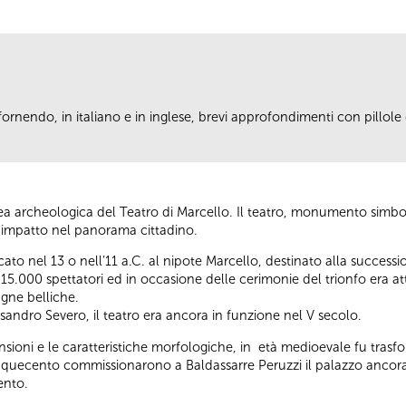
fornendo, in italiano e in inglese, brevi approfondimenti con pillole d
.
area archeologica del Teatro di Marcello. Il teatro, monumento simb
de impatto nel panorama cittadino.
icato nel 13 o nell’11 a.C. al nipote Marcello, destinato alla succ
15.000 spettatori ed in occasione delle cerimonie del trionfo era att
agne belliche.
andro Severo, il teatro era ancora in funzione nel V secolo.
sioni e le caratteristiche morfologiche, in età medioevale fu trasfo
Cinquecento commissionarono a Baldassarre Peruzzi il palazzo ancora 
cento.