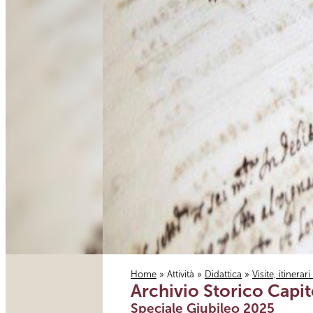
Home
»
Attività
»
Didattica
»
Visite, itinerar
Archivio Storico Capit
Tu sei qui
Speciale Giubileo 2025