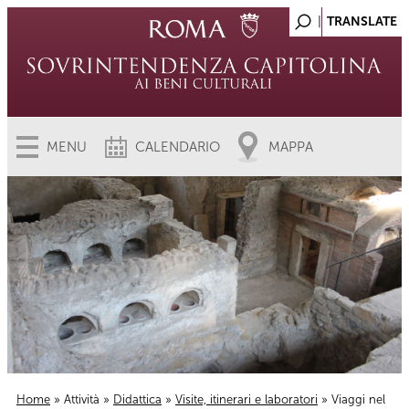
MENU
CALENDARIO
MAPPA
Home
»
Attività
»
Didattica
»
Visite, itinerari e laboratori
» Viaggi nel