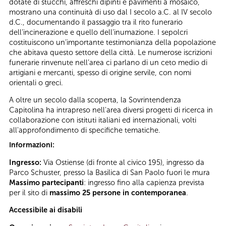
dotate di stucchi, affreschi dipinti e pavimenti a mosaico,
mostrano una continuità di uso dal I secolo a.C. al IV secolo
d.C., documentando il passaggio tra il rito funerario
dell’incinerazione e quello dell’inumazione. I sepolcri
costituiscono un’importante testimonianza della popolazione
che abitava questo settore della città. Le numerose iscrizioni
funerarie rinvenute nell’area ci parlano di un ceto medio di
artigiani e mercanti, spesso di origine servile, con nomi
orientali o greci.
A oltre un secolo dalla scoperta, la Sovrintendenza
Capitolina ha intrapreso nell'area diversi progetti di ricerca in
collaborazione con istituti italiani ed internazionali, volti
all'approfondimento di specifiche tematiche.
Informazioni:
Ingresso:
Via Ostiense (di fronte al civico 195), ingresso da
Parco Schuster, presso la Basilica di San Paolo fuori le mura
Massimo partecipanti
: ingresso fino alla capienza prevista
per il sito di
massimo 25 persone in contemporanea
.
Accessibile ai disabili