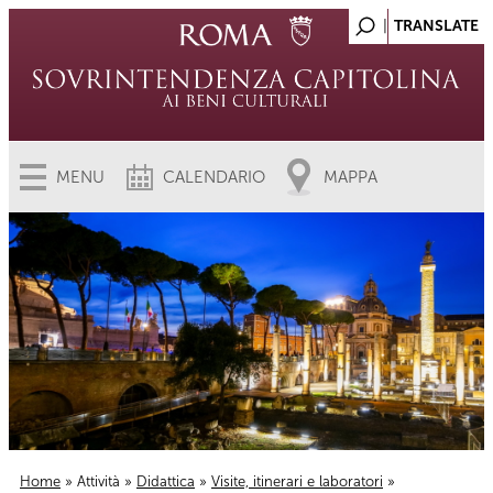
MENU
CALENDARIO
MAPPA
Home
»
Attività
»
Didattica
»
Visite, itinerari e laboratori
»