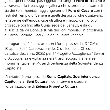
guida specializzata, passeggeranno lungo il
Foro di Traiano
e
attraversando il passaggio-galleria che si snoda al di sotto di
via dei Fori Imperiali, raggiungeranno il
Foro di Cesare
con i
resti del Tempio di Venere e quelli dei portici che ospitavano
le taberne dell’epoca, cioè gli uffici e i negozi del Foro. Si
prosegue poi fino alla Curia, sede del Senato, e da qui
all’uscita da via Bonella su via dei Fori Imperiali, in prossimità
di Largo Corrado Ricci / Via della Salara Vecchia.
Il programma è finanziato con i fondi previsti dal DPCM del
10 aprile 2024 (celebrazioni del Giubileo della Chiesa
cattolica dell’anno 2025) per il “Progetto Accoglienza” Servizi
di Accoglienza e vigilanza nei siti archeologici nelle aree
monumentali e nei Musei di pertinenza della Sovrintendenza
Capitolina.
L’iniziativa è promossa da
Roma Capitale, Sovrintendenza
Capitolina ai Beni Culturali
, con i servizi museali e
l’organizzazione di
Zètema Progetto Cultura
.