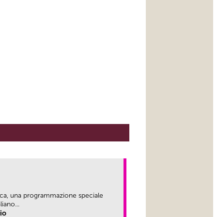
ica, una programmazione speciale
iano...
rio