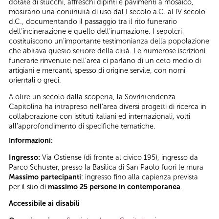
dotate di stucchi, affreschi dipinti e pavimenti a mosaico,
mostrano una continuità di uso dal I secolo a.C. al IV secolo
d.C., documentando il passaggio tra il rito funerario
dell’incinerazione e quello dell’inumazione. I sepolcri
costituiscono un’importante testimonianza della popolazione
che abitava questo settore della città. Le numerose iscrizioni
funerarie rinvenute nell’area ci parlano di un ceto medio di
artigiani e mercanti, spesso di origine servile, con nomi
orientali o greci.
A oltre un secolo dalla scoperta, la Sovrintendenza
Capitolina ha intrapreso nell'area diversi progetti di ricerca in
collaborazione con istituti italiani ed internazionali, volti
all'approfondimento di specifiche tematiche.
Informazioni:
Ingresso:
Via Ostiense (di fronte al civico 195), ingresso da
Parco Schuster, presso la Basilica di San Paolo fuori le mura
Massimo partecipanti
: ingresso fino alla capienza prevista
per il sito di
massimo 25 persone in contemporanea
.
Accessibile ai disabili