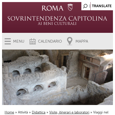
MENU
CALENDARIO
MAPPA
Home
»
Attività
»
Didattica
»
Visite, itinerari e laboratori
» Viaggi nel