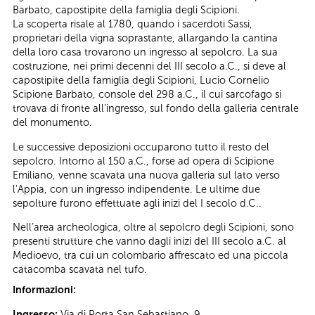
Barbato, capostipite della famiglia degli Scipioni.
La scoperta risale al 1780, quando i sacerdoti Sassi,
proprietari della vigna soprastante, allargando la cantina
della loro casa trovarono un ingresso al sepolcro. La sua
costruzione, nei primi decenni del III secolo a.C., si deve al
capostipite della famiglia degli Scipioni, Lucio Cornelio
Scipione Barbato, console del 298 a.C., il cui sarcofago si
trovava di fronte all’ingresso, sul fondo della galleria centrale
del monumento.
Le successive deposizioni occuparono tutto il resto del
sepolcro. Intorno al 150 a.C., forse ad opera di Scipione
Emiliano, venne scavata una nuova galleria sul lato verso
l’Appia, con un ingresso indipendente. Le ultime due
sepolture furono effettuate agli inizi del I secolo d.C..
Nell’area archeologica, oltre al sepolcro degli Scipioni, sono
presenti strutture che vanno dagli inizi del III secolo a.C. al
Medioevo, tra cui un colombario affrescato ed una piccola
catacomba scavata nel tufo.
Informazioni:
Ingresso:
Via di Porta San Sebastiano, 9