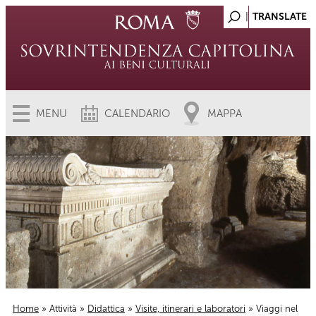
MENU
CALENDARIO
MAPPA
Home
»
Attività
»
Didattica
»
Visite, itinerari e laboratori
» Viaggi nel