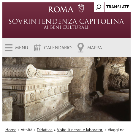
MENU
CALENDARIO
MAPPA
Home
»
Attività
»
Didattica
»
Visite, itinerari e laboratori
» Viaggi nel