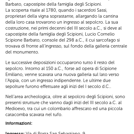
Barbato, capostipite della famiglia degli Scipioni.
La scoperta risale al 1780, quando i sacerdoti Sassi,
proprietari della vigna soprastante, allargando la cantina
della loro casa trovarono un ingresso al sepolcro. La sua
costruzione, nei primi decenni del III secolo a.C., si deve al
capostipite della famiglia degli Scipioni, Lucio Cornelio
Scipione Barbato, console del 298 a.C., il cui sarcofago si
trovava di fronte all’ingresso, sul fondo della galleria centrale
del monumento.
Le successive deposizioni occuparono tutto il resto del
sepolcro. Intorno al 150 a.C., forse ad opera di Scipione
Emiliano, venne scavata una nuova galleria sul lato verso
l’Appia, con un ingresso indipendente. Le ultime due
sepolture furono effettuate agli inizi del I secolo d.C..
Nell’area archeologica, oltre al sepolcro degli Scipioni, sono
presenti strutture che vanno dagli inizi del III secolo a.C. al
Medioevo, tra cui un colombario affrescato ed una piccola
catacomba scavata nel tufo.
Informazioni:
Ingresso:
Via di Porta San Sebastiano, 9