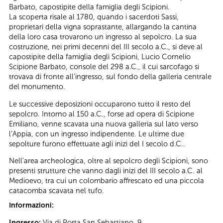
Barbato, capostipite della famiglia degli Scipioni.
La scoperta risale al 1780, quando i sacerdoti Sassi,
proprietari della vigna soprastante, allargando la cantina
della loro casa trovarono un ingresso al sepolcro. La sua
costruzione, nei primi decenni del III secolo a.C., si deve al
capostipite della famiglia degli Scipioni, Lucio Cornelio
Scipione Barbato, console del 298 a.C., il cui sarcofago si
trovava di fronte all’ingresso, sul fondo della galleria centrale
del monumento.
Le successive deposizioni occuparono tutto il resto del
sepolcro. Intorno al 150 a.C., forse ad opera di Scipione
Emiliano, venne scavata una nuova galleria sul lato verso
l’Appia, con un ingresso indipendente. Le ultime due
sepolture furono effettuate agli inizi del I secolo d.C..
Nell’area archeologica, oltre al sepolcro degli Scipioni, sono
presenti strutture che vanno dagli inizi del III secolo a.C. al
Medioevo, tra cui un colombario affrescato ed una piccola
catacomba scavata nel tufo.
Informazioni:
Ingresso:
Via di Porta San Sebastiano, 9