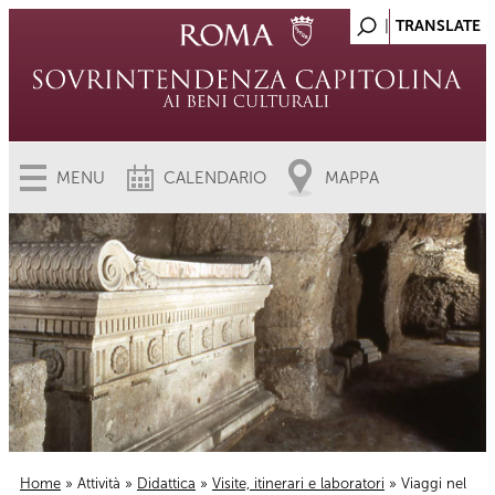
MENU
CALENDARIO
MAPPA
Home
»
Attività
»
Didattica
»
Visite, itinerari e laboratori
» Viaggi nel