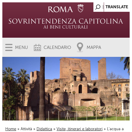
MENU
CALENDARIO
MAPPA
Home
»
Attività
»
Didattica
»
Visite, itinerari e laboratori
» L'acqua a