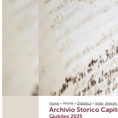
Home
»
Attività
»
Didattica
»
Visite, itinerar
Archivio Storico Capit
Tu sei qui
Giubileo 2025