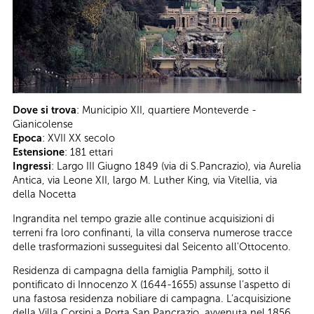
Dove si trova
: Municipio XII, quartiere Monteverde -
Gianicolense
Epoca
: XVII XX secolo
Estensione
: 181 ettari
Ingressi
: Largo III Giugno 1849 (via di S.Pancrazio), via Aurelia
Antica, via Leone XII, largo M. Luther King, via Vitellia, via
della Nocetta
Ingrandita nel tempo grazie alle continue acquisizioni di
terreni fra loro confinanti, la villa conserva numerose tracce
delle trasformazioni susseguitesi dal Seicento all'Ottocento.
Residenza di campagna della famiglia Pamphilj, sotto il
pontificato di Innocenzo X (1644-1655) assunse l’aspetto di
una fastosa residenza nobiliare di campagna. L’acquisizione
della Villa Corsini a Porta San Pancrazio, avvenuta nel 1856