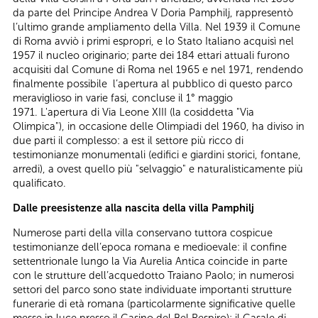
da parte del Principe Andrea V Doria Pamphilj, rappresentò
l’ultimo grande ampliamento della Villa. Nel 1939 il Comune
di Roma avviò i primi espropri, e lo Stato Italiano acquisì nel
1957 il nucleo originario; parte dei 184 ettari attuali furono
acquisiti dal Comune di Roma nel 1965 e nel 1971, rendendo
finalmente possibile l’apertura al pubblico di questo parco
meraviglioso in varie fasi, concluse il 1° maggio
1971. L'apertura di Via Leone XIII (la cosiddetta "Via
Olimpica"), in occasione delle Olimpiadi del 1960, ha diviso in
due parti il complesso: a est il settore più ricco di
testimonianze monumentali (edifici e giardini storici, fontane,
arredi), a ovest quello più "selvaggio" e naturalisticamente più
qualificato.
Dalle preesistenze alla nascita della villa Pamphilj
Numerose parti della villa conservano tuttora cospicue
testimonianze dell’epoca romana e medioevale: il confine
settentrionale lungo la Via Aurelia Antica coincide in parte
con le strutture dell’acquedotto Traiano Paolo; in numerosi
settori del parco sono state individuate importanti strutture
funerarie di età romana (particolarmente significative quelle
messe in luce presso il Casino del Bel Respiro); il Casale di