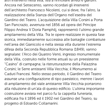
altri interventi nella villa, tesi a rinnovare arredi e giardini.
Ancora nel Settecento, vanno ricordati gli interventi
dell’architetto Francesco Nicoletti, cui si deve, fra l’altro, la
realizzazione della Stanza dell’Organo nell’esedra del
Giardino del Teatro. L’acquisizione della Villa Corsini a Porta
San Pancrazio, avvenuta nel 1856 ad opera del Principe
Filippo Andrea V Doria Pamphilj, rappresentò l’ultimo grande
ampliamento della Villa. Tra le opere realizzate in questa fase
storica, immediatamente successiva alle battaglie combattute
nell’area del Gianicolo e nella stessa villa durante l’estrema
difesa della Seconda Repubblica Romana (1849), vanno
segnalate: l’Arco dei Quattro Venti, ingresso monumentale
della Villa, costruito nelle forme attuali su un preesistente
“Casino” di campagna; la ristrutturazione della Palazzina
Corsini; le Serre antistanti Villa Vecchia; il Monumento ai
Caduti Francesi. Nello stesso periodo, il Giardino del Teatro
assunse una configurazione di tipo paesistico, mentre i lavori
di ampliamento del viale antistante Villa Vecchia portarono
alla riduzione di un’ala di questo edificio. L’ultima importante
costruzione avviata nel parco fu la cappella funeraria,
edificata fra il 1896 ed il 1902 nel Giardino del Teatro, su
progetto di Edoardo Collamarini.