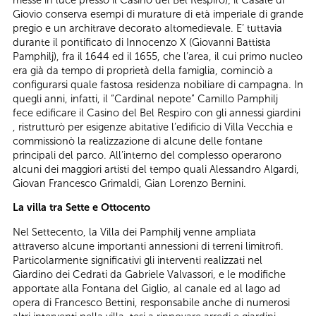
Giovio conserva esempi di murature di età imperiale di grande
pregio e un architrave decorato altomedievale. E’ tuttavia
durante il pontificato di Innocenzo X (Giovanni Battista
Pamphilj), fra il 1644 ed il 1655, che l’area, il cui primo nucleo
era già da tempo di proprietà della famiglia, cominciò a
configurarsi quale fastosa residenza nobiliare di campagna. In
quegli anni, infatti, il “Cardinal nepote” Camillo Pamphilj
fece edificare il Casino del Bel Respiro con gli annessi giardini
, ristrutturò per esigenze abitative l’edificio di Villa Vecchia e
commissionò la realizzazione di alcune delle fontane
principali del parco. All’interno del complesso operarono
alcuni dei maggiori artisti del tempo quali Alessandro Algardi,
Giovan Francesco Grimaldi, Gian Lorenzo Bernini.
La villa tra Sette e Ottocento
Nel Settecento, la Villa dei Pamphilj venne ampliata
attraverso alcune importanti annessioni di terreni limitrofi.
Particolarmente significativi gli interventi realizzati nel
Giardino dei Cedrati da Gabriele Valvassori, e le modifiche
apportate alla Fontana del Giglio, al canale ed al lago ad
opera di Francesco Bettini, responsabile anche di numerosi