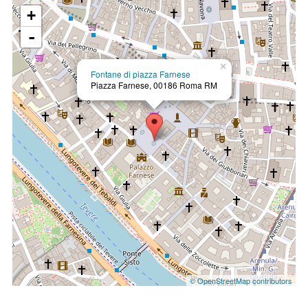
+
-
×
Fontane di piazza Farnese
Piazza Farnese, 00186 Roma RM
© OpenStreetMap contributors