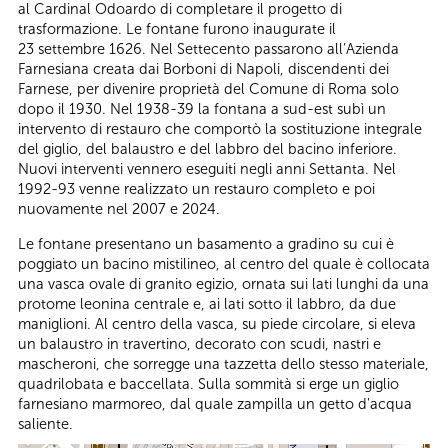
al Cardinal Odoardo di completare il progetto di
trasformazione. Le fontane furono inaugurate il
23 settembre 1626. Nel Settecento passarono all’Azienda
Farnesiana creata dai Borboni di Napoli, discendenti dei
Farnese, per divenire proprietà del Comune di Roma solo
dopo il 1930. Nel 1938-39 la fontana a sud-est subì un
intervento di restauro che comportò la sostituzione integrale
del giglio, del balaustro e del labbro del bacino inferiore.
Nuovi interventi vennero eseguiti negli anni Settanta. Nel
1992-93 venne realizzato un restauro completo e poi
nuovamente nel 2007 e 2024.
Le fontane presentano un basamento a gradino su cui è
poggiato un bacino mistilineo, al centro del quale è collocata
una vasca ovale di granito egizio, ornata sui lati lunghi da una
protome leonina centrale e, ai lati sotto il labbro, da due
maniglioni. Al centro della vasca, su piede circolare, si eleva
un balaustro in travertino, decorato con scudi, nastri e
mascheroni, che sorregge una tazzetta dello stesso materiale,
quadrilobata e baccellata. Sulla sommità si erge un giglio
farnesiano marmoreo, dal quale zampilla un getto d'acqua
saliente.