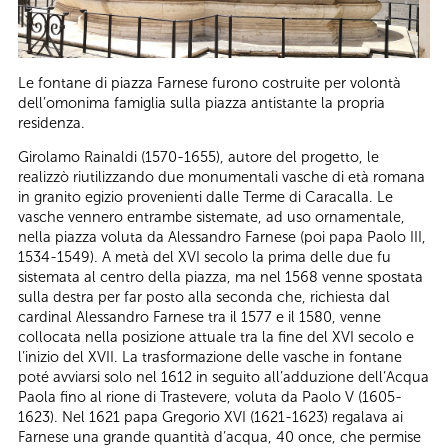
Le fontane di piazza Farnese furono costruite per volontà
dell’omonima famiglia sulla piazza antistante la propria
residenza.
Girolamo Rainaldi (1570-1655), autore del progetto, le
realizzò riutilizzando due monumentali vasche di età romana
in granito egizio provenienti dalle Terme di Caracalla. Le
vasche vennero entrambe sistemate, ad uso ornamentale,
nella piazza voluta da Alessandro Farnese (poi papa Paolo III,
1534-1549). A metà del XVI secolo la prima delle due fu
sistemata al centro della piazza, ma nel 1568 venne spostata
sulla destra per far posto alla seconda che, richiesta dal
cardinal Alessandro Farnese tra il 1577 e il 1580, venne
collocata nella posizione attuale tra la fine del XVI secolo e
l’inizio del XVII. La trasformazione delle vasche in fontane
poté avviarsi solo nel 1612 in seguito all’adduzione dell’Acqua
Paola fino al rione di Trastevere, voluta da Paolo V (1605-
1623). Nel 1621 papa Gregorio XVI (1621-1623) regalava ai
Farnese una grande quantità d’acqua, 40 once, che permise