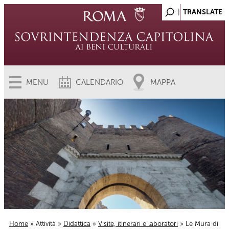
MENU
CALENDARIO
MAPPA
Home
»
Attività
»
Didattica
»
Visite, itinerari e laboratori
» Le Mura di