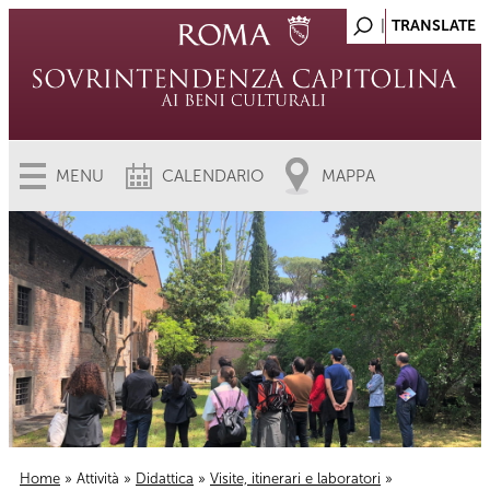
MENU
CALENDARIO
MAPPA
Home
»
Attività
»
Didattica
»
Visite, itinerari e laboratori
»