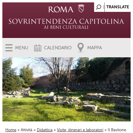
MENU
CALENDARIO
MAPPA
Home
»
Attività
»
Didattica
»
Visite, itinerari e laboratori
» Il Bastione