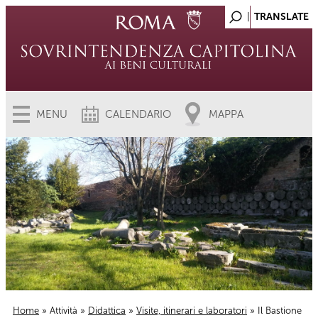
MENU
CALENDARIO
MAPPA
Home
»
Attività
»
Didattica
»
Visite, itinerari e laboratori
» Il Bastione