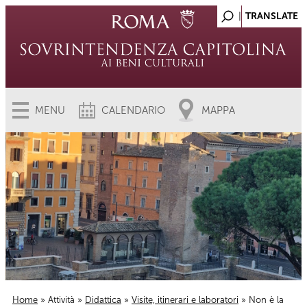
MENU
CALENDARIO
MAPPA
Home
»
Attività
»
Didattica
»
Visite, itinerari e laboratori
» Non è la