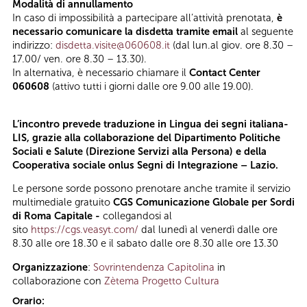
Modalità di annullamento
In caso di impossibilità a partecipare all’attività prenotata,
è
necessario comunicare la disdetta tramite email
al seguente
indirizzo:
disdetta.visite@060608.it
(dal lun.al giov. ore 8.30 –
17.00/ ven. ore 8.30 – 13.30).
In alternativa, è necessario chiamare il
Contact Center
060608
(attivo tutti i giorni dalle ore 9.00 alle 19.00).
L’incontro prevede traduzione in Lingua dei segni italiana-
LIS, grazie alla collaborazione del Dipartimento Politiche
Sociali e Salute (Direzione Servizi alla Persona) e della
Cooperativa sociale onlus Segni di Integrazione – Lazio.
Le persone sorde possono prenotare anche tramite il servizio
multimediale gratuito
CGS Comunicazione Globale per Sordi
di Roma Capitale -
collegandosi al
sito
https://cgs.veasyt.com/
dal lunedì al venerdì dalle ore
8.30 alle ore 18.30 e il sabato dalle ore 8.30 alle ore 13.30
Organizzazione
:
Sovrintendenza Capitolina
in
collaborazione con
Zètema Progetto Cultura
Orario: