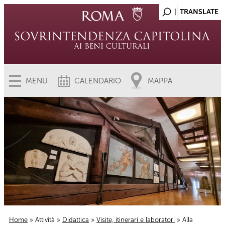
MENU
CALENDARIO
MAPPA
Home
»
Attività
»
Didattica
»
Visite, itinerari e laboratori
» Alla