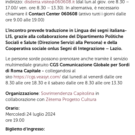
indirizzo:
disdetta.visite@060608.it
(dal lun.al giov. ore 8.30 –
17.00/ ven. ore 8.30 – 13.30). In alternativa, è necessario
chiamare il
Contact Center 060608
(attivo tutti i giorni dalle
ore 9.00 alle 19.00)
L’incontro prevede traduzione in Lingua dei segni italiana-
LIS, grazie alla collaborazione del Dipartimento Politiche
Sociali e Salute (Direzione Servizi alla Persona) e della
Cooperativa sociale onlus Segni di Integrazione – Lazio.
Le persone sorde possono prenotare anche tramite il servizio
multimediale gratuito
CGS Comunicazione Globale per Sordi
di Roma Capitale -
collegandosi al
sito
https://cgs.veasyt.com/
dal lunedì al venerdì dalle ore
8.30 alle ore 18.30 e il sabato dalle ore 8.30 alle ore 13.30
Organizzazione
:
Sovrintendenza Capitolina
in
collaborazione con
Zètema Progetto Cultura
Orario:
Mercoledì 24 luglio 2024
ore 19.00
Biglietto d'ingresso: