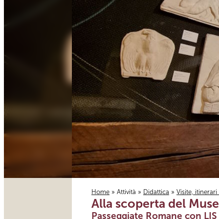
Home
»
Attività
»
Didattica
»
Visite, itinerar
Alla scoperta del Muse
Tu sei qui
Passeggiate Romane con LIS