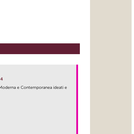
24
ma Moderna e Contemporanea ideati e
link