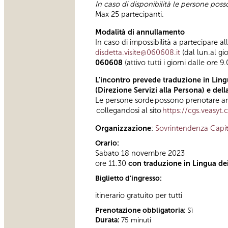
In caso di disponibilità le persone pos
Max 25 partecipanti.
Modalità di annullamento
In caso di impossibilità a partecipare al
disdetta.visite@060608.it
(dal lun.al gi
060608
(attivo tutti i giorni dalle ore 9
L'incontro prevede traduzione in Lingu
(Direzione Servizi alla Persona) e del
Le persone sorde possono prenotare anc
collegandosi al sito
https://cgs.veasyt
Organizzazione
:
Sovrintendenza Capit
Orario:
Sabato 18 novembre 2023
ore 11.30
con traduzione in Lingua dei 
Biglietto d'ingresso:
itinerario gratuito per tutti
Prenotazione obbligatoria:
Sì
Durata:
75 minuti