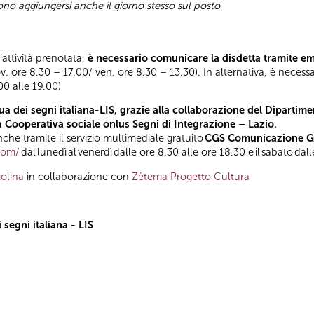
sono aggiungersi anche il giorno stesso sul posto
l’attività prenotata,
è necessario comunicare la disdetta tramite e
ov. ore 8.30 – 17.00/ ven. ore 8.30 – 13.30). In alternativa, è necess
.00 alle 19.00)
a dei segni italiana-LIS, grazie alla collaborazione del Dipartimen
la Cooperativa sociale onlus Segni di Integrazione – Lazio.
he tramite il servizio multimediale gratuito
CGS Comunicazione Glo
.com/
dal lunedì al venerdì dalle ore 8.30 alle ore 18.30 e il sabato dal
olina
in collaborazione con
Zètema Progetto Cultura
segni italiana - LIS