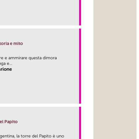
link
toria e mito
ere e ammirare questa dimora
ga e...
arione
link
el Papito
entina, la torre del Papito è uno