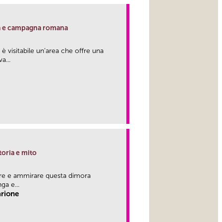
ria e campagna romana
 è visitabile un’area che offre una
a...
link
toria e mito
ere e ammirare questa dimora
ga e...
arione