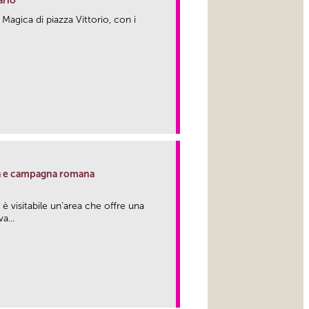
ario
 Magica di piazza Vittorio, con i
link
ria e campagna romana
 è visitabile un’area che offre una
a...
link