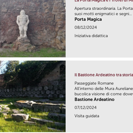
La Porta Magica e i Trofei di M
Apertura straordinaria. La Porta
suoi motti enigmatici e segni...
Porta Magica
08/12/2024
Iniziativa didattica
Il Bastione Ardeatino tra sto
Passeggiate Romane
All’interno delle Mura Aureliane
bucolica visione di come dovev
Bastione Ardeatino
07/12/2024
Visita guidata