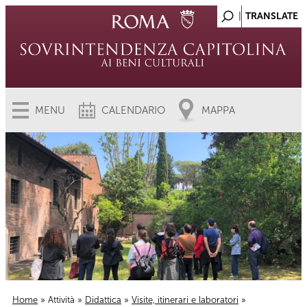
MENU
CALENDARIO
MAPPA
Home
»
Attività
»
Didattica
»
Visite, itinerari e laboratori
»