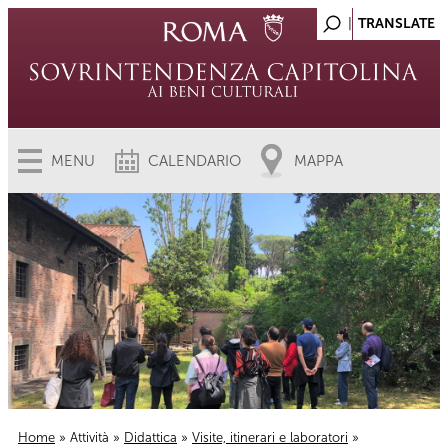
MENU
CALENDARIO
MAPPA
Home
»
Attività
»
Didattica
»
Visite, itinerari e laboratori
»