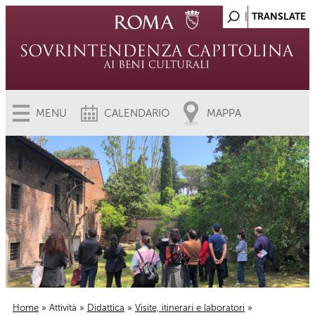
MENU
CALENDARIO
MAPPA
Home
»
Attività
»
Didattica
»
Visite, itinerari e laboratori
»