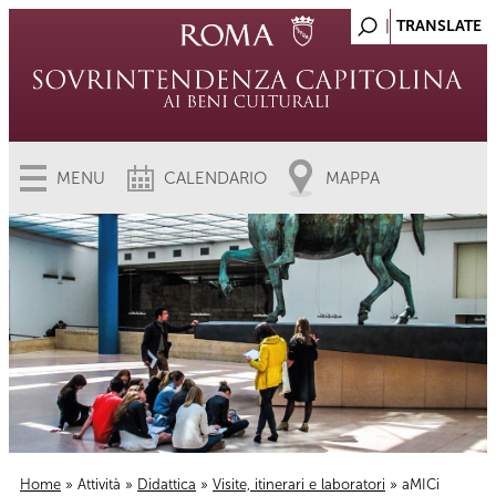
MENU
CALENDARIO
MAPPA
Home
»
Attività
»
Didattica
»
Visite, itinerari e laboratori
» aMICi