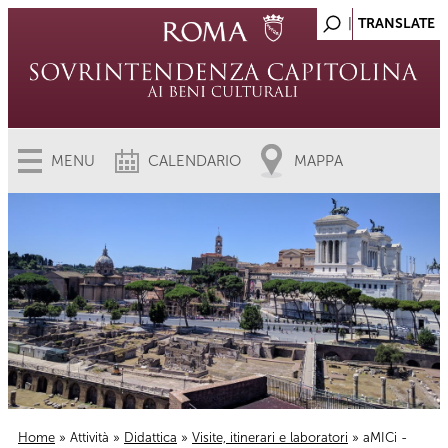
MENU
CALENDARIO
MAPPA
Home
»
Attività
»
Didattica
»
Visite, itinerari e laboratori
» aMICi -