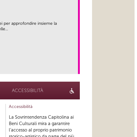
ei per approfondire insieme la
le...
link
ACCESSIBILITÀ
Accessibilità
La Sovrintendenza Capitolina ai
Beni Culturali mira a garantire
l’accesso al proprio patrimonio
storico-artistico da parte del più