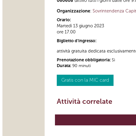
060608
(attivo tutti i giorni dalle ore 9
Organizzazione
:
Sovrintendenza Capit
Orario:
Martedì 13 giugno 2023
ore 17.00
Biglietto d'ingresso:
attività gratuita dedicata esclusivament
Prenotazione obbligatoria:
Sì
Durata:
90 minuti
Gratis con la MIC card
Attività correlate