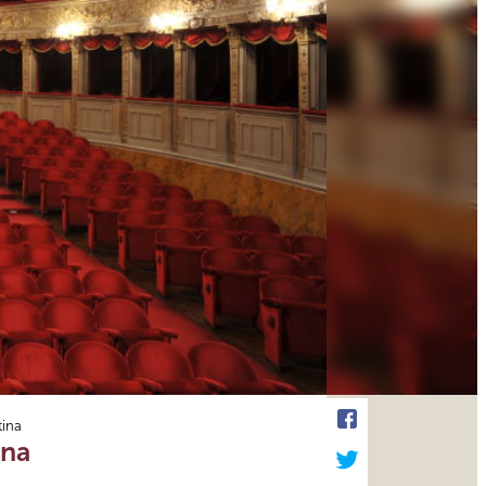
tina
ina