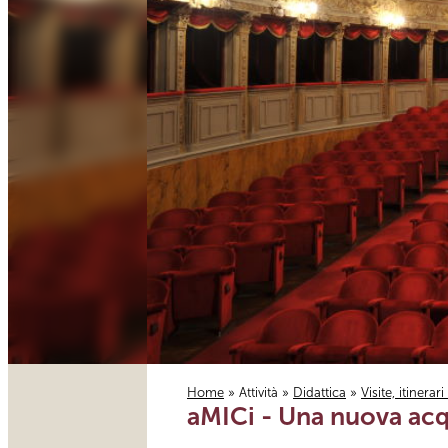
Home
»
Attività
»
Didattica
»
Visite, itinerar
aMICi - Una nuova acq
Tu sei qui