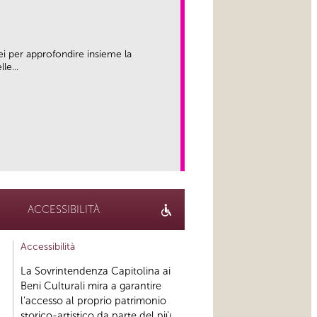
ei per approfondire insieme la
le...
link
ACCESSIBILITÀ
Accessibilità
La Sovrintendenza Capitolina ai
Beni Culturali mira a garantire
l’accesso al proprio patrimonio
storico-artistico da parte del più