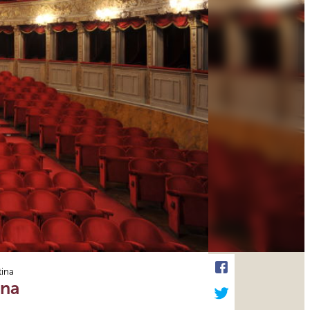
tina
ina