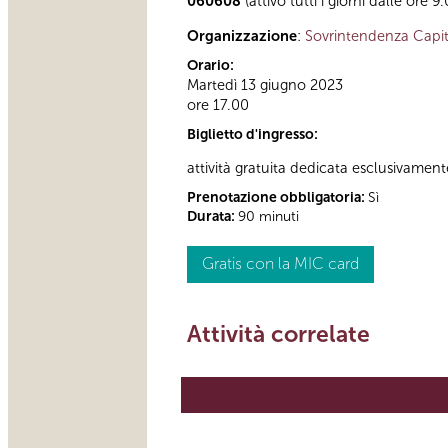
060608
(attivo tutti i giorni dalle ore 9
Organizzazione
:
Sovrintendenza Capit
Orario:
Martedì 13 giugno 2023
ore 17.00
Biglietto d'ingresso:
attività gratuita dedicata esclusivament
Prenotazione obbligatoria:
Sì
Durata:
90 minuti
Gratis con la MIC card
Attività correlate