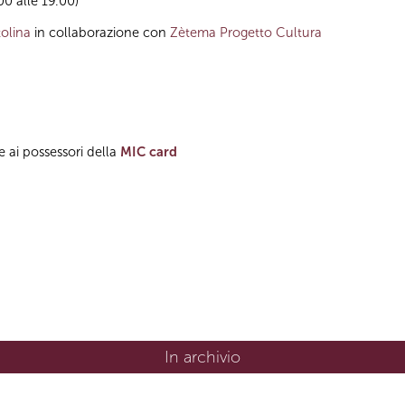
.00 alle 19.00)
olina
in collaborazione con
Zètema Progetto Cultura
e ai possessori della
MIC card
In archivio