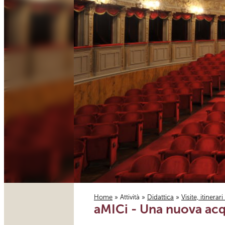
Home
»
Attività
»
Didattica
»
Visite, itinerar
aMICi - Una nuova acq
Tu sei qui