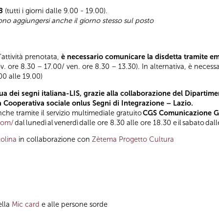
8
(tutti i giorni dalle 9.00 - 19.00).
sono aggiungersi anche il giorno stesso sul posto
l’attività prenotata,
è necessario comunicare la disdetta tramite e
ov. ore 8.30 – 17.00/ ven. ore 8.30 – 13.30). In alternativa, è necess
.00 alle 19.00)
a dei segni italiana-LIS, grazie alla collaborazione del Dipartimen
la Cooperativa sociale onlus Segni di Integrazione – Lazio.
he tramite il servizio multimediale gratuito
CGS Comunicazione Glo
.com/
dal lunedì al venerdì dalle ore 8.30 alle ore 18.30 e il sabato dal
olina
in collaborazione con
Zètema Progetto Cultura
ella
Mic card
e alle persone sorde