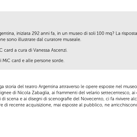
gentina, iniziata 292 anni fa, in un museo di soli 100 mq? La risposta 
ne sono illustrate dal curatore museale.
IC card a cura di Vanessa Ascenzi.
ori MiC card e alle persone sorde.
nga storia del teatro Argentina attraverso le opere esposte nel museo.
lignee di Nicola Zabaglia, ai frammenti del velario settecentesco, ai d
i di scena e ai disegni di scenografie del Novecento, ci fa rivivere alcu
re di recente acquisizione, mai esposte al pubblico, ne arricchiscon