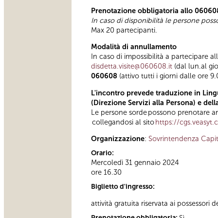
Prenotazione obbligatoria allo 06060
In caso di disponibilità le persone pos
Max 20 partecipanti.
Modalità di annullamento
In caso di impossibilità a partecipare al
disdetta.visite@060608.it
(dal lun.al gi
060608
(attivo tutti i giorni dalle ore 9
L'incontro prevede traduzione in Lingu
(Direzione Servizi alla Persona) e del
Le persone sorde possono prenotare anc
collegandosi al sito
https://cgs.veasyt
Organizzazione
:
Sovrintendenza Capit
Orario:
Mercoledì 31 gennaio 2024
ore 16.30
Biglietto d'ingresso:
attività gratuita riservata ai possessori d
Prenotazione obbligatoria:
Sì