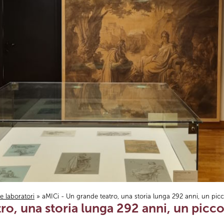
i e laboratori
» aMICi - Un grande teatro, una storia lunga 292 anni, un pi
ro, una storia lunga 292 anni, un pic