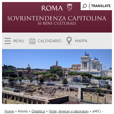
MENU
CALENDARIO
MAPPA
Home
»
Attività
»
Didattica
»
Visite, itinerari e laboratori
» aMICi -