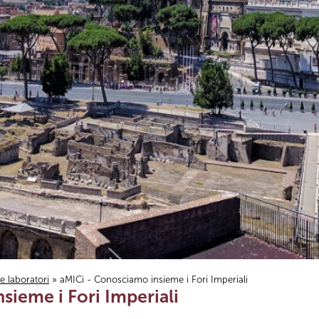
i e laboratori
» aMICi - Conosciamo insieme i Fori Imperiali
sieme i Fori Imperiali