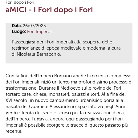
Fori dopo i Fori
Tu sei qui
aMICi - I Fori dopo i Fori
Data:
26/07/2023
Luogo:
Fori Imperiali
Passeggiata per i Fori Imperiali alla scoperta delle
testimonianze di epoca medievale e moderna, a cura
di Nicoletta Bernacchio.
Con la fine dell’Impero Romano anche l’immenso complesso
dei Fori Imperiali iniziò un lento ma profondissimo processo di
trasformazione. Durante il Medioevo sulle rovine dei Fori
sorsero case, chiese, monasteri, palazzi e torri. Alla fine del
XVI secolo un nuovo cambiamento urbanistico porta alla
nascita del Quartiere Alessandrino, spazzato via negli Anni
Venti e Trenta del secolo scorso per la realizzazione di Via
dell’Impero. Tuttavia, ancora oggi passeggiando per i Fori
Imperiali è possibile scorgere le tracce di questo passato più
recente.