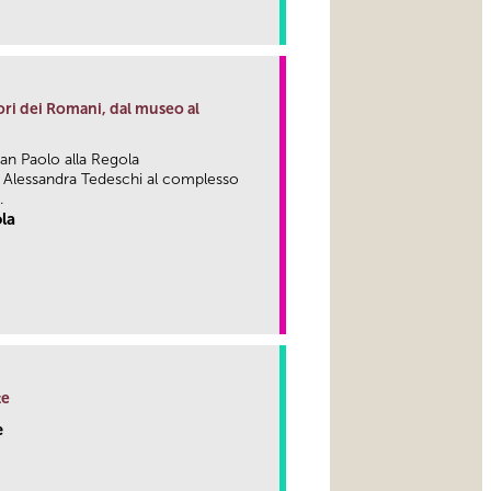
link
ri dei Romani, dal museo al
an Paolo alla Regola
di Alessandra Tedeschi al complesso
.
ola
link
te
e