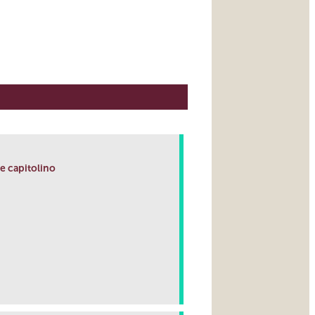
lle capitolino
link