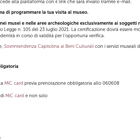
ccede alla piattaforma con il link che sarà inviato tramite e-mail.
ma di programmare la tua visita al museo.
nei musei e nelle aree archeologiche esclusivamente ai soggetti 
Legge n. 105 del 23 luglio 2021. La certificazione dovrà essere most
ntità in corso di validità per l’opportuna verifica.
e,
Sovrintendenza Capitolina ai Beni Culturali
con i servizi museali 
ligatoria
lla
MiC card
previa prenotazione obbligatoria allo 060608
 di
MiC card
e non solo
)