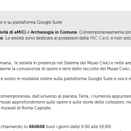
he e su piattaforma Google Suite
vità di aMICi
e
Archeoogia in Comune
. Contemporaneamente pro
te
. Le attività sono dedicate ai possessori della
MiC Card
, e non solo
ana, le attività in presenza nel Sistema dei Musei Civici e nelle a
nsieme la conoscenza di opere e temi delle raccolte dei Musei Civici
è svolto in modalità online sulla piattaforma Google Suite e ora è i
rte contemporanea, dall’universo al pianeta Terra, i numerosi appuntam
 musei approfondimenti sulle opere e sulle storie delle collezioni, m
i museali di Roma Capitale.
si chiamando lo
060608
(tutti i giorni dalle 9.00 alle 19.00)