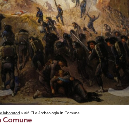
i e laboratori
» aMICi e Archeologia in Comune
in Comune