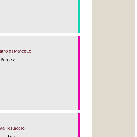
link
atro di Marcello
a Pergola
link
te Testaccio
Palladino