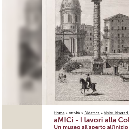
Home
»
Attività
»
Didattica
»
Visite, itinerar
aMICi - I lavori alla Co
Tu sei qui
Un museo all'aperto all'inizi