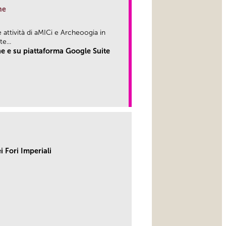
ne
attività di aMICi e Archeoogia in
...
e e su piattaforma Google Suite
link
 Fori Imperiali
link