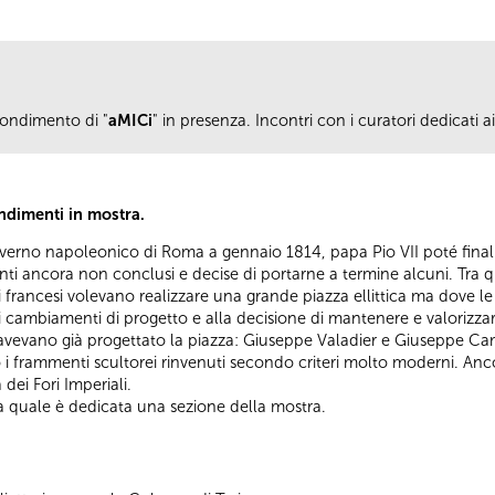
ondimento di "
aMICi
" in presenza. Incontri con i curatori dedicati a
ndimenti in mostra.
verno napoleonico di Roma a gennaio 1814, papa Pio VII poté finalme
enti ancora non conclusi e decise di portarne a termine alcuni. Tra q
i francesi volevano realizzare una grande piazza ellittica ma dove l
 cambiamenti di progetto e alla decisione di mantenere e valorizzar
e avevano già progettato la piazza: Giuseppe Valadier e Giuseppe Ca
 frammenti scultorei rinvenuti secondo criteri molto moderni. Ancora 
 dei Fori Imperiali.
lla quale è dedicata una sezione della mostra.