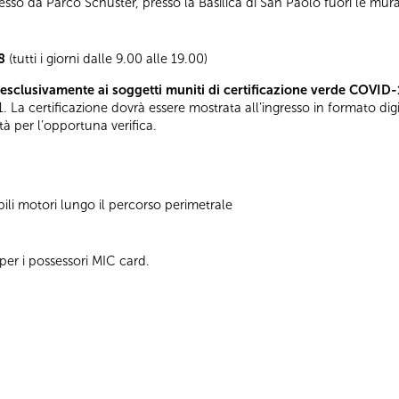
gresso da Parco Schuster, presso la Basilica di San Paolo fuori le mur
8
(tutti i giorni dalle 9.00 alle 19.00)
esclusivamente ai soggetti muniti di certificazione verde COVID-
. La certificazione dovrà essere mostrata all’ingresso in formato di
tà per l’opportuna verifica.
ili motori lungo il percorso perimetrale
per i possessori MIC card.