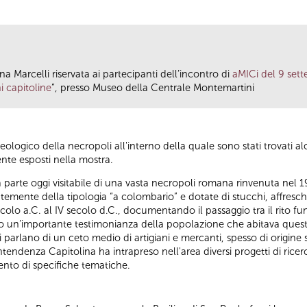
na Marcelli riservata ai partecipanti dell’incontro di
aMICi del 9 set
i capitoline
”, presso Museo della Centrale Montemartini
eologico della necropoli all'interno della quale sono stati trovati a
nte esposti nella mostra.
ca parte oggi visitabile di una vasta necropoli romana rinvenuta nel 19
ntemente della tipologia “a colombario” e dotate di stucchi, affresch
olo a.C. al IV secolo d.C., documentando il passaggio tra il rito fun
ono un’importante testimonianza della popolazione che abitava quest
ci parlano di un ceto medio di artigiani e mercanti, spesso di origine 
tendenza Capitolina ha intrapreso nell'area diversi progetti di ricerca
mento di specifiche tematiche.