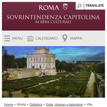
MENU
CALENDARIO
MAPPA
Home
»
Attività
»
Didattica
»
Visite, itinerari e laboratori
» Villa