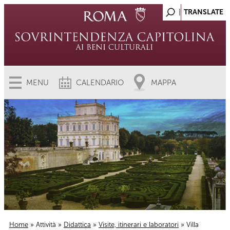
MENU
CALENDARIO
MAPPA
Home
»
Attività
»
Didattica
»
Visite, itinerari e laboratori
» Villa