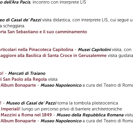
 dell'Ara Pacis
, incontro con interprete LIS
o di Casal de’ Pazzi
visita didattica, con interprete LIS, cui segue 
ra scheggiata.
rta San Sebastiano e il suo camminamento
articolari nella Pinacoteca Capitolina
-
Musei Capitolini
visita, con
ggiore alla Basilica di Santa Croce in Gerusalemme
visita guidat
o!
-
Mercati di Traiano
i San Paolo alla Regola
visita
-
Album Bonaparte
-
Museo Napoleonico
a cura del Teatro di Rom
!
-
Museo di Casal de' Pazzi
torna la tombola pleistocenica
 Imperiali!
lungo un percorso privo di barriere architettoniche
i e Mazzini a Roma nel 1849
-
Museo della Repubblica Romana
visi
-
Album Bonaparte
-
Museo Napoleonico
a cura del Teatro di Rom