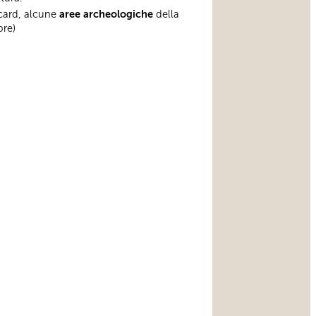
 card, alcune
aree archeologiche
della
bre)