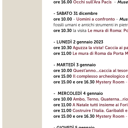
ore 16.00
Occhi sull’Ara Pacis
-
Museo
- SABATO 31 dicembre
ore 10.00
-
Uomini a confronto
-
Muse
fossili umani e antichi strumenti in piet
ore 10.30
la visita
Le mura di Roma: Po
- LUNEDÌ 2 gennaio 2023
ore 10.30
Aguzza la vista! Caccia ai p
ore 11.00
Le mura di Roma da Porta Ma
- MARTEDÌ 3 gennaio
ore 10.00
Quest’anno…caccia al tesor
ore 15.00
Il complesso archeologico d
ore 15.00 e ore 16.30
Mystery Room
-
MERCOLEDÌ 4 gennaio
ore 10.00
Ambo, Terno, Quaterna…rio
ore 11.00
A Natale tutti insieme ai Fori
ore 11.00
Costruire l’Italia. Garibald
ore 15.00 e ore 16.30
Mystery Room
- GIOVEDÌ 5 gennaio