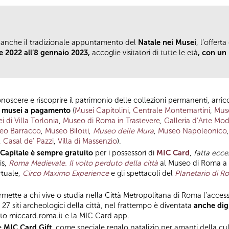
rna anche il tradizionale appuntamento del
Natale nei Musei
, l’offert
 2022 all’8 gennaio 2023,
accoglie visitatori di tutte le età
, con un
onoscere e riscoprire il patrimonio delle collezioni permanenti, arric
li musei a pagamento
(
Musei Capitolini
,
Centrale Montemartini
,
Muse
i di Villa Torlonia
,
Museo di Roma in Trastevere
,
Galleria d’Arte Mo
eo Barracco
,
Museo Bilotti
,
Museo delle Mura
,
Museo Napoleonico
,
Casal de’ Pazzi
,
Villa di Massenzio
).
 Capitale è sempre gratuito
per i possessori di
MIC Card
,
fatta ecce
is,
Roma Medievale. Il volto perduto della città
al Museo di Roma a P
rtuale,
Circo Maximo Experience
e gli spettacoli del
Planetario di R
rmette a chi vive o studia nella Città Metropolitana di Roma l’access
27 siti archeologici della città, nel frattempo è diventata
anche dig
ito miccard.roma.it e la MIC Card app.
ne
MIC Card Gift
, come speciale regalo natalizio per amanti della cul