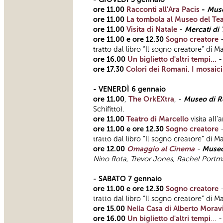
ore 11.00
Racconti all’Ara Pacis
-
Muse
ore 11.00
La tombola al Museo del Tea
ore 11.00
Visita di Natale
-
Mercati di 
ore 11.00 e ore 12.30
Sogno creatore
tratto dal libro “Il sogno creatore” di 
ore 16.00
Un biglietto d'altri tempi...
ore 17.30
Colori dei Romani. I mosaici
- VENERDÌ 6 gennaio
ore 11.00
,
The OrkEXtra
, -
Museo di 
Schifitto).
ore 11.00
Teatro di Marcello
visita all
ore 11.00 e ore 12.30
Sogno creatore
tratto dal libro “Il sogno creatore” di 
ore 12.00
Omaggio al Cinema
-
Museo
Nino Rota, Trevor Jones, Rachel Portma
- SABATO 7 gennaio
ore 11.00 e ore 12.30
Sogno creatore
tratto dal libro “Il sogno creatore” di
ore 15.00
Nella Casa di Alberto Morav
ore 16.00
Un biglietto d'altri tempi
...