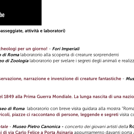
eggiate, attività e laboratori)
rcheologi per un giorno!
-
Fori Imperiali
 di Roma
laboratorio alla scoperta di creature sorprendenti
o di Zoologia
laboratorio per svelare i segreti degli animali e realiz
sservazione, narrazione e invenzione di creature fantastiche
-
Muse
 1849 alla Prima Guerra Mondiale. La lunga nascita di una nazi
eo di Roma
laboratorio con breve visita guidata alla mostra “Rom
vicoli, piazze ci raccontano di persone, leggende e segreti
visita 
tale
-
Museo Pietro Canonica -
concerto dei giovani artisti della
Ro
 di via Carlo Felice a Porta Asinaria
appuntamento davanti porta As