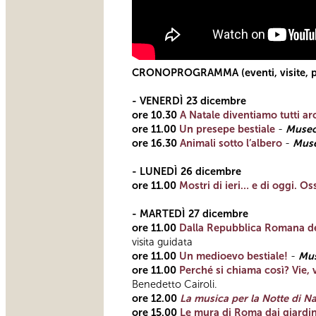
CRONOPROGRAMMA (eventi, visite, pass
- VENERDÌ
23 dicembre
ore 10.30
A Natale diventiamo tutti a
ore 11.00
Un presepe bestiale
-
Museo
ore
16.30
Animali sotto l’albero
-
Muse
- LUNEDÌ
26 dicembre
ore 11.00
Mostri di ieri… e di oggi. O
- MARTEDÌ 27 dicembre
ore 11.00
Dalla Repubblica Romana del
visita guidata
ore 11.00
Un medioevo bestiale!
-
Mus
ore 11.00
Perché si chiama così? Vie, 
Benedetto Cairoli.
ore 12.00
La musica per la Notte di Na
ore 15.00
Le mura di Roma dai giardini