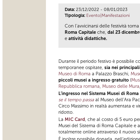
Data:
23/12/2022 - 08/01/2023
Tipologia:
Evento|Manifestazioni
Con l'avvicinarsi delle festività to
Roma Capitale
che,
dal
23 dicembre
e
attività didattiche.
Durante il periodo festivo è possibile c
temporanee ospitate,
sia nei principa
Museo di Roma
a Palazzo Braschi,
Muse
piccoli musei a ingresso gratuito
(
Mus
Repubblica romana
,
Museo delle Mura
L’ingresso nel Sistema Musei di Roma
se il tempo passa
al Museo dell’Ara Pac
Circo Massimo in realtà aumentata e vi
ridotto.
La
MIC Card
, che al costo di 5 euro pe
Musei del Sistema di Roma Capitale e a 
totalmente online attraverso il nuovo s
È inoltre possibile donarla, nell’edizio