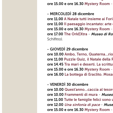
ore 15.00 e ore 16.30
Mystery Room
- MERCOLEDÌ 28 dicembre
ore 11.00
A Natale tutti insieme ai Fori
ore 11.00
Il paesaggio incantato: arte
ore 15.00 e ore 16.30
Mystery Room
ore 17.00
The OrkEXtra
-
Museo di R
Schifitto).
- GIOVEDÌ 29 dicembre
ore 10.00
Ambo, Terno, Quaterna…rio
ore 11.00
Puzzle Quiz, il Natale della 
ore 14.45
Tra mari e deserti. La scrittur
ore 15.00 e ore 16.30
Mystery Room
ore 16.00
La bottega di Eraclito. Mosa
- VENERDÌ 30 dicembre
ore 10.00
Quest’anno…caccia al tesor
ore 10.00
Frammenti di mura
-
Museo
ore 11.00
Tutte le famiglie felici sono
ore 12.00
Una sinfonia di pace
-
Museo
ore 15.00 e ore 16.30
Mystery Room