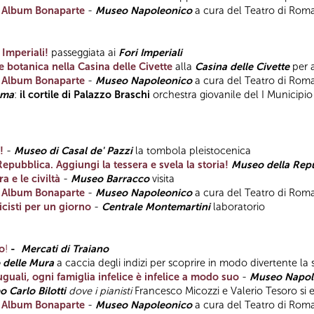
-
Album Bonaparte
-
Museo Napoleonico
a cura del Teatro di Rom
 Imperiali!
passeggiata ai
Fori Imperiali
 e botanica nella Casina delle Civette
alla
Casina delle Civette
per 
-
Album Bonaparte
-
Museo Napoleonico
a cura del Teatro di Rom
oma
:
il cortile di Palazzo Braschi
orchestra giovanile del I Municipio
!
-
Museo di Casal de' Pazzi
la tombola pleistocenica
Repubblica. Aggiungi la tessera e svela la storia!
Museo della Rep
a e le civiltà
-
Museo Barracco
visita
-
Album Bonaparte
-
Museo Napoleonico
a cura del Teatro di Rom
icisti per un giorno
-
Centrale Montemartini
laboratorio
o
!
-
Mercati di Traiano
 delle Mura
a caccia degli indizi per scoprire in modo divertente l
 uguali, ogni famiglia infelice è infelice a modo suo
-
Museo Napol
 Carlo Bilotti
dove i pianisti
Francesco Micozzi e Valerio Tesoro si 
-
Album Bonaparte
-
Museo Napoleonico
a cura del Teatro di Rom