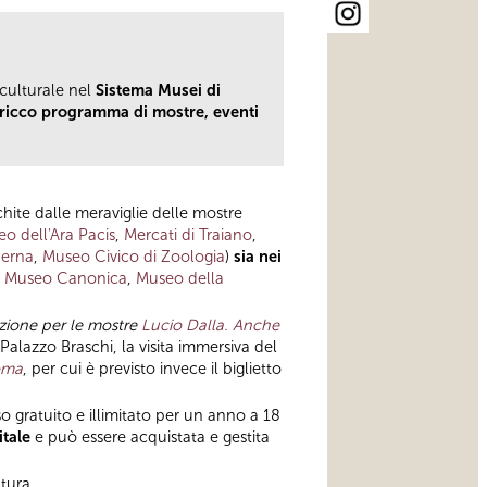
a culturale nel
Sistema Musei di
 ricco programma di mostre, eventi
chite dalle meraviglie delle mostre
o dell'Ara Pacis
,
Mercati di Traiano
,
derna
,
Museo Civico di Zoologia
)
sia nei
,
Museo Canonica
,
Museo della
zione per le mostre
Lucio Dalla. Anche
alazzo Braschi, la visita immersiva del
oma
, per cui è previsto invece il biglietto
o gratuito e illimitato per un anno a 18
itale
e può essere acquistata e gestita
tura.