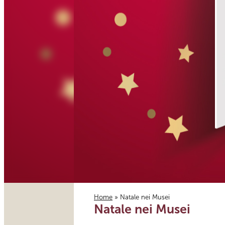
Home
» Natale nei Musei
Natale nei Musei
Tu sei qui