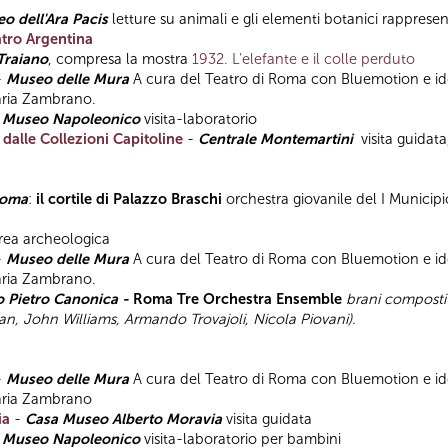
o dell'Ara Pacis
letture su animali e gli elementi botanici rappresent
tro Argentina
Traiano
, compresa la mostra
1932. L’elefante e il colle perduto
-
Museo delle Mura
A cura del Teatro di Roma con Bluemotion e ide
Maria Zambrano.
-
Museo Napoleonico
visita-laboratorio
 dalle Collezioni Capitoline
-
Centrale Montemartini
visita guidata
Roma
:
il cortile di Palazzo Braschi
orchestra giovanile del I Municip
’area archeologica
-
Museo delle Mura
A cura del Teatro di Roma con Bluemotion e ide
Maria Zambrano.
 Pietro Canonica -
Roma Tre Orchestra Ensemble
brani composti 
n, John Williams, Armando Trovajoli, Nicola Piovani).
-
Museo delle Mura
A cura del Teatro di Roma con Bluemotion e ide
 Maria Zambrano
ia
-
Casa Museo Alberto Moravia
visita guidata
-
Museo Napoleonico
visita-laboratorio per bambini